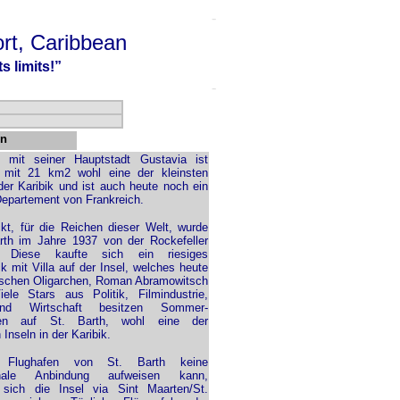
-
port, Caribbean
s limits!”
-
on
h mit seiner Hauptstadt Gustavia ist
h mit 21 km2 wohl eine der kleinsten
 der Karibik und ist auch heute noch ein
epartement von Frankreich.
kt, für die Reichen dieser Welt, wurde
rth im Jahre 1937 von der Rockefeller
. Diese kaufte sich ein riesiges
k mit Villa auf der Insel, welches heute
schen Oligarchen, Roman Abramowitsch
iele Stars aus Politik, Filmindustrie,
nd Wirtschaft besitzen Sommer-
zen auf St. Barth, wohl eine der
Inseln in der Karibik.
Flughafen von St. Barth keine
ionale Anbindung aufweisen kann,
 sich die Insel via Sint Maarten/St.