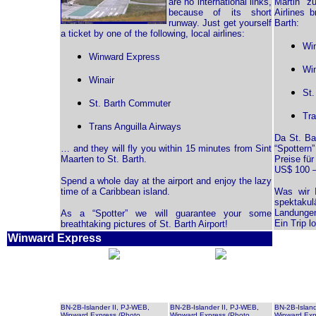
are no international links,
Martin zu
because of its short
Airlines 
runway. Just get yourself
Barth:
a ticket by one of the following, local airlines:
Wi
Winward Express
Win
Winair
St
St. Barth Commuter
Tra
Trans Anguilla Airways
Da St. Ba
… and they will fly you within 15 minutes from Sint
“Spottern
Maarten to St. Barth.
Preise für
US$ 100 –
Spend a whole day at the airport and enjoy the lazy
time of a Caribbean island.
Was wir I
spektaku
Landungen
As a “Spotter” we will guarantee your some
Ein Trip l
breathtaking pictures of St. Barth Airport!
Winward Express
BN-2B-Islander II, PJ-WEB,
BN-2B-Islander II, PJ-WEB,
BN-2B-Island
Winward Express (Photo
Winward Express (Photo
Winward Exp