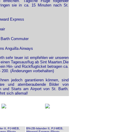
 erreichen. Tägliche Flüge folgender
bringen sie in ca. 15 Minuten nach St.
nward Express
air
. Barth Commuter
ns Anguilla Airways
rth sehr teuer ist empfehlen wir unseren
” einen Tagesausflug ab Sint Maarten.Die
 ein Hin- und Rückflugticket betragen ca.
 200. (Änderungen vorbehalten)
hnen jedoch garantieren können, sind
läre und atemberaubende Bilder von
 und Starts am Airport von St. Barth.
ohnt sich allemal!
er II, PJ-WEB,
BN-2B-Islander II, PJ-WEB,
ress (Photo
Winward Express (Photo