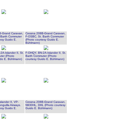
B-Grand Caravan,
Cessna 208B-Grand Caravan,
 Barth Commuter
F-OSBC, St. Barth Commuter
esy Guido E.
(Photo courtesy Guido E.
Bühlmann)
A-Islander II, St.
F-OHQY, BN-2A-Islander II, St.
uter
(Photo
Barth Commuter
(Photo
ido E. Bühlmann)
courtesy Guido E. Bühlmann)
lander II, VP-
Cessna 208B-Grand Caravan,
nguilla Airways.
N930HL, DHL
(Photo courtesy
esy Guido E.
Guido E. Bühlmann)