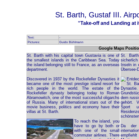
St. Barth, Gustaf III. Air
“Take-off and Landing at it
Text:
-
Pictures:
Guido Bühlmann
Google Maps Positi
St. Barth with his capital town Gustavia is one of
St. Bart
the smallest islands in the Caribbean Sea. Today
sicherlic
the island belonging still to France, as an overseas
Inseln in
department.
Übersee-D
Discovered in 1937 by the Rockefeller Dynasties it
Entdec
became one of the most prestige island resort for
St. Ba
rich people in the world. The estate of the
Dynastie
Rockefeller dynasty belonging today to Roman
Grundstüc
Abramowitch, one of the most successful oligarchs
dem russi
of Russia. Many of international stars out of the
gehört. V
movie business, politics and economy have their
Sport u
villas at St. Barth.
Residen
schönsten 
To reach the island, you
have to go by both or
Da der 
with one of the small
internat
commuter airlines. There
empfiehlt