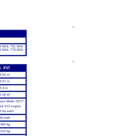
..
28 NAS, 751 NAS
73 NAS, 778 NAS
..
. XVI
6.52 m
3.57 m
5.3 m
2.18 m²
oyce Merlin 76/77
oled V12 engine,
0 hp each
68 km/h
,490 kg
,210 kg