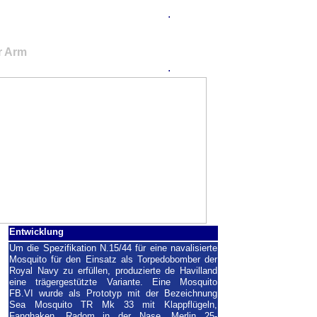
.
 Sea Mosquito
ir Arm
.
Entwicklung
Um die Spezifikation N.15/44 für eine navalisierte
Mosquito für den Einsatz als Torpedobomber der
Royal Navy zu erfüllen, produzierte de Havilland
eine trägergestützte Variante. Eine Mosquito
FB.VI wurde als Prototyp mit der Bezeichnung
Sea Mosquito TR Mk 33 mit Klappflügeln,
Fanghaken, Radom in der Nase, Merlin 25-