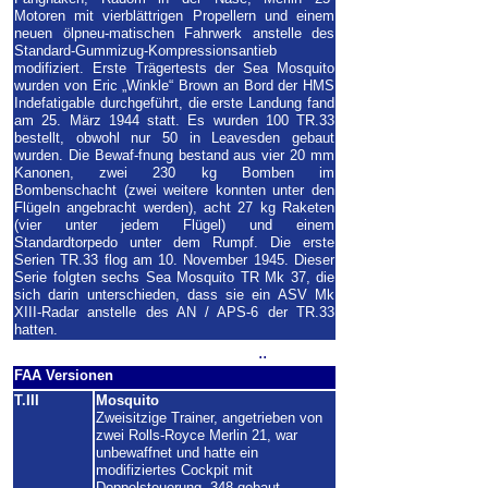
Motoren mit vierblättrigen Propellern und einem
neuen ölpneu-matischen Fahrwerk anstelle des
Standard-Gummizug-Kompressionsantieb
modifiziert. Erste Trägertests der Sea Mosquito
wurden von Eric „Winkle“ Brown an Bord der HMS
Indefatigable durchgeführt, die erste Landung fand
am 25. März 1944 statt. Es wurden 100 TR.33
bestellt, obwohl nur 50 in Leavesden gebaut
wurden. Die Bewaf-fnung bestand aus vier 20 mm
Kanonen, zwei 230 kg Bomben im
Bombenschacht (zwei weitere konnten unter den
Flügeln angebracht werden), acht 27 kg Raketen
(vier unter jedem Flügel) und einem
Standardtorpedo unter dem Rumpf. Die erste
Serien TR.33 flog am 10. November 1945. Dieser
Serie folgten sechs Sea Mosquito TR Mk 37, die
sich darin unterschieden, dass sie ein ASV Mk
XIII-Radar anstelle des AN / APS-6 der TR.33
hatten.
..
FAA Versionen
T.III
Mosquito
Zweisitzige Trainer, angetrieben von
zwei Rolls-Royce Merlin 21, war
unbewaffnet und hatte ein
modifiziertes Cockpit mit
Doppelsteuerung. 348 gebaut