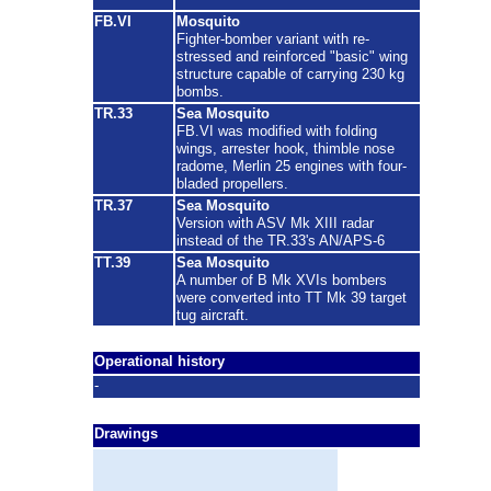
FB.VI
Mosquito
Fighter-bomber variant with re-
stressed and reinforced "basic" wing
structure capable of carrying 230 kg
bombs.
TR.33
Sea Mosquito
FB.VI was modified with folding
wings, arrester hook, thimble nose
radome, Merlin 25 engines with four-
bladed propellers.
TR.37
Sea Mosquito
Version with ASV Mk XIII radar
instead of the TR.33's AN/APS-6
TT.39
Sea Mosquito
A number of B Mk XVIs bombers
were converted into TT Mk 39 target
tug aircraft.
Operational history
-
Drawings