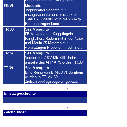
FB.VI
Mosquito
Jagdbomber-Variante mit
nachgespannter und verstärkter
"Basis"-Flügelstruktur, die 230-kg-
Bomben tragen kann.
TR.33
Sea Mosquito
FB.VI wurde mit Klappflügeln,
Fanghaken, Radom mit in der Nase
und Merlin 25-Motoren mit
vierblättrigen Propellern modifiziert.
TR.37
Sea Mosquito
Version mit ASV Mk XIII-Radar
anstelle des AN / APS-6 des TR.33
TT.39
Sea Mosquito
Eine Reihe von B Mk XVI Bombern
wurden in TT Mk 39
Zielschleppflugzeuge umgebaut.
..
Einsatzgeschichte
-
..
Zeichnungen