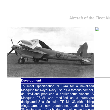
De Havilland Mosquito &
Aircraft of the Fleet A
Development
To meet specification N.15/44 for a navalised
Mosquito for Royal Navy use as a torpedo bomber,
de Havilland produced a carrier-borne variant. A
Mosquito FB.VI was modified as a prototype
designated Sea Mosquito TR Mk 33 with folding
wings, arrester hook, thimble nose radome, Merlin
25 engines with four-bladed propellers and a new