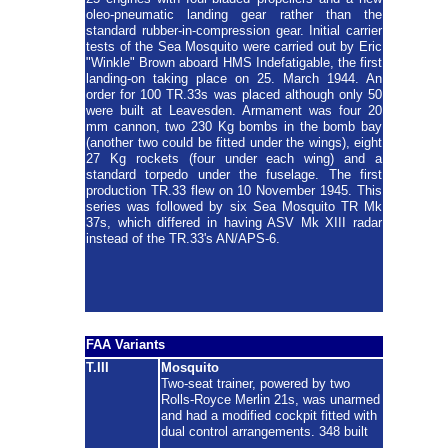
oleo-pneumatic landing gear rather than the
standard rubber-in-compression gear. Initial carrier
tests of the Sea Mosquito were carried out by Eric
"Winkle" Brown aboard HMS Indefatigable, the first
landing-on taking place on 25. March 1944. An
order for 100 TR.33s was placed although only 50
were built at Leavesden. Armament was four 20
mm cannon, two 230 Kg bombs in the bomb bay
(another two could be fitted under the wings), eight
27 Kg rockets (four under each wing) and a
standard torpedo under the fuselage. The first
production TR.33 flew on 10 November 1945. This
series was followed by six Sea Mosquito TR Mk
37s, which differed in having ASV Mk XIII radar
instead of the TR.33's AN/APS-6.
FAA Variants
T.III
Mosquito
Two-seat trainer, powered by two
Rolls-Royce Merlin 21s, was unarmed
and had a modified cockpit fitted with
dual control arrangements. 348 built