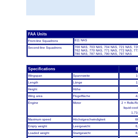
FAA Units
811 NAS
Front-line Squadrons
700 NAS, 703 NAS, 704 NAS, 721 NAS, 7
Second-line Squadrons
762 NAS, 770 NAS, 771 NAS, 772 NAS, 7
780 NAS, 787 NAS, 790 NAS, 797 NAS
Specifications
B
Wingspan
Spannweite
1
Length
Länge
1
Height
Höhe
Wing area
Flügelfläche
4
Engine
Motor
2 × Rolls-R
liquid-co
1,71
Maximum speed
Höchstgeschwindigkeit
6
Empty weight
Leergewicht
6
Loaded weight
Startgewicht
8